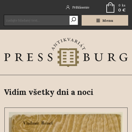
0
ks
Prihlásenie
0 €
Menu
Vidím všetky dni a noci