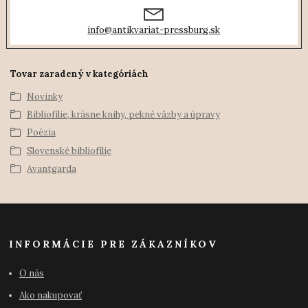
info@antikvariat-pressburg.sk
Tovar zaradený v kategóriách
Novinky
Bibliofílie, krásne knihy, pekné väzby a úpravy
Poézia
Slovenské bibliofílie
Avantgarda
INFORMÁCIE PRE ZÁKAZNÍKOV
O nás
Ako nakupovať