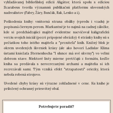
vyhľadávanej bibliofilskej edícii Aligátor, ktorá spolu s edíciou
Scarabeus tvorila významnú publikačnú platformu slovenských
nadrealistov (Fabry, Žáry, Bunčák, Rak, Lenko a i.).
Poškodenia knihy: vnútorná strana obálky (vpredu i vzadu) je
popísaná čiernym perom. Markantné je to najmä na zadnej záložke,
kde si predchádzajúci majiteľ evidentne nacvičoval kaligrafickú
verziu svojich iniciál (pozri pripojené obrázky) 4 stránky knihy sú s
pečiatkou toho istého majiteľa a "przniteľa" kníh. Knižný blok je
okrem uvedených škvrniek krásy (ale ako hovorí Ladislav Klíma
ústami kniežaťa Sternenhocha "I slunce má své skvrny") vo veľmi
dobrom stave. Niektoré listy mierne pretŕčajú z formátu, keďže
kniha sa predávala s nerozrezanými archami a majitelia si ich
rozrezávali sami. Tým vzniká efekt "strapatosti" oriezky, ktorá
nebola robená strojovo.
Uvedené chyby krásy sú výrazne zohľadnené v cene. Ku knihe je
priložený ochranný priesvitný obal.
Potrebujete poradiť?