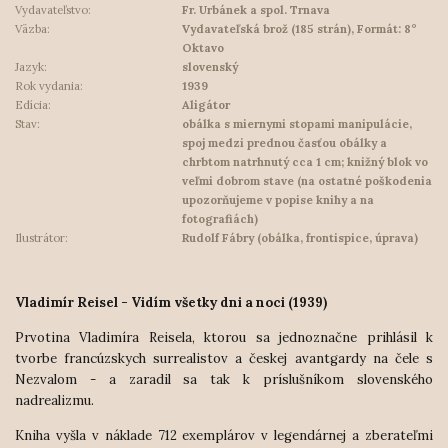
Vydavateľstvo:
Fr. Urbánek a spol. Trnava
Väzba:
Vydavateľská brož (185 strán), Formát: 8°
Oktavo
Jazyk:
slovenský
Rok vydania:
1939
Edícia:
Aligátor
Stav:
obálka s miernymi stopami manipulácie,
spoj medzi prednou časťou obálky a
chrbtom natrhnutý cca 1 cm; knižný blok vo
veľmi dobrom stave (na ostatné poškodenia
upozorňujeme v popise knihy a na
fotografiách)
Ilustrátor:
Rudolf Fábry (obálka, frontispice, úprava)
Vladimír Reisel - Vidím všetky dni a noci (1939)
Prvotina Vladimíra Reisela, ktorou sa jednoznačne prihlásil k
tvorbe francúzskych surrealistov a českej avantgardy na čele s
Nezvalom - a zaradil sa tak k príslušníkom slovenského
nadrealizmu.
Kniha vyšla v náklade 712 exemplárov v legendárnej a zberateľmi