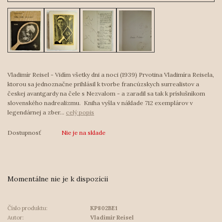
Vladimír Reisel - Vidím všetky dni a noci (1939) Prvotina Vladimíra Reisela,
ktorou sa jednoznačne prihlásil k tvorbe francúzskych surrealistov a
českej avantgardy na čele s Nezvalom - a zaradil sa tak k príslušníkom
slovenského nadrealizmu. Kniha vyšla v náklade 712 exemplárov v
legendárnej a zber...
celý popis
Dostupnosť
Nie je na sklade
Momentálne nie je k dispozícii
Číslo produktu:
KP802BE1
Autor:
Vladimír Reisel