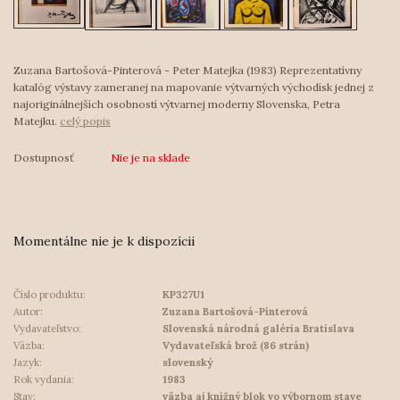
Zuzana Bartošová-Pinterová - Peter Matejka (1983) Reprezentatívny
katalóg výstavy zameranej na mapovanie výtvarných východísk jednej z
najoriginálnejších osobností výtvarnej moderny Slovenska, Petra
Matejku.
celý popis
Dostupnosť
Nie je na sklade
Momentálne nie je k dispozícii
Číslo produktu:
KP327U1
Autor:
Zuzana Bartošová-Pinterová
Vydavateľstvo:
Slovenská národná galéria Bratislava
Väzba:
Vydavateľská brož (86 strán)
Jazyk:
slovenský
Rok vydania:
1983
Stav:
väzba aj knižný blok vo výbornom stave