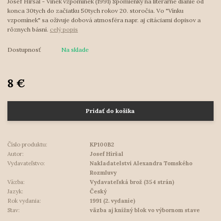
Josef Hiršal - Vínek vzpomínek (1991) Spomienky na literárne dianie od
konca 30tych do začiatku 50tych rokov 20. storočia. Vo "Vínku
vzpomínek" sa oživuje dobová atmosféra napr. aj citáciami dopisov a
rôznych básní.
celý popis
Dostupnosť
Na sklade
8 €
Pridať do košíka
Číslo produktu:
KP100B2
Autor:
Josef Hiršal
Vydavateľstvo:
Nakladatelství Alexandra Tomského
Rozmluvy
Väzba:
Vydavateľská brož (354 strán)
Jazyk:
Český
Rok vydania:
1991 (2. vydanie)
Stav:
väzba aj knižný blok vo výbornom stave