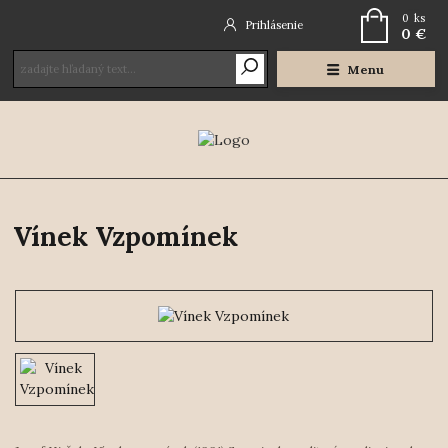
0
ks
Prihlásenie
0 €
Menu
Vínek Vzpomínek