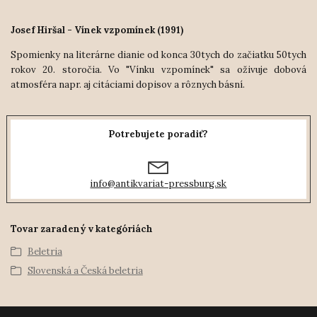
Josef Hiršal - Vínek vzpomínek (1991)
Spomienky na literárne dianie od konca 30tych do začiatku 50tych
rokov 20. storočia. Vo "Vínku vzpomínek" sa oživuje dobová
atmosféra napr. aj citáciami dopisov a rôznych básní.
Potrebujete poradiť?
info@antikvariat-pressburg.sk
Tovar zaradený v kategóriách
Beletria
Slovenská a Česká beletria