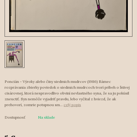
Poncián - Výroky alebo činy siedmich mudrcov (1986) Rámec
rozprávania zbierky poviedok o siedmich mudrcoch tvorí príbeh o ľstivej
cisárovnej, ktorá nespravodlivo obviní nevlastného syna, že sa ju pokúsil
zneuctiť. Syn nemôže vyjadriť pravdu, lebo vyčítal z hviezd, že ak
prehovorí, zomrie potupnou sm...
celý popis
Dostupnosť
Na sklade