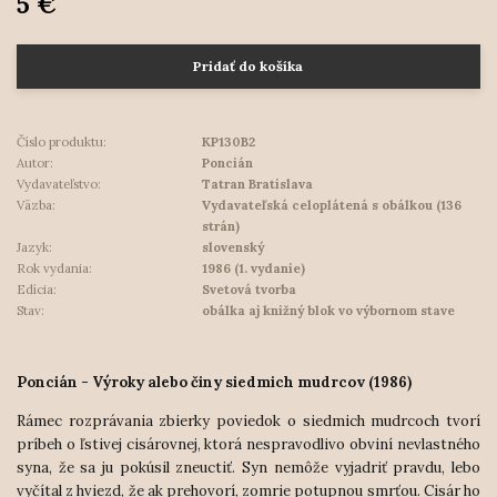
5 €
Pridať do košíka
Číslo produktu:
KP130B2
Autor:
Poncián
Vydavateľstvo:
Tatran Bratislava
Väzba:
Vydavateľská celoplátená s obálkou (136
strán)
Jazyk:
slovenský
Rok vydania:
1986 (1. vydanie)
Edícia:
Svetová tvorba
Stav:
obálka aj knižný blok vo výbornom stave
Poncián - Výroky alebo činy siedmich mudrcov (1986)
Rámec rozprávania zbierky poviedok o siedmich mudrcoch tvorí
príbeh o ľstivej cisárovnej, ktorá nespravodlivo obviní nevlastného
syna, že sa ju pokúsil zneuctiť. Syn nemôže vyjadriť pravdu, lebo
vyčítal z hviezd, že ak prehovorí, zomrie potupnou smrťou. Cisár ho