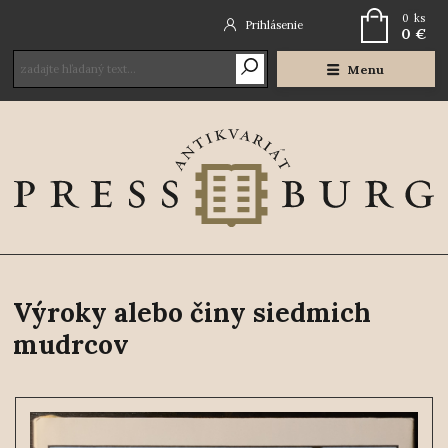
0
ks
Prihlásenie
0 €
Menu
Výroky alebo činy siedmich
mudrcov