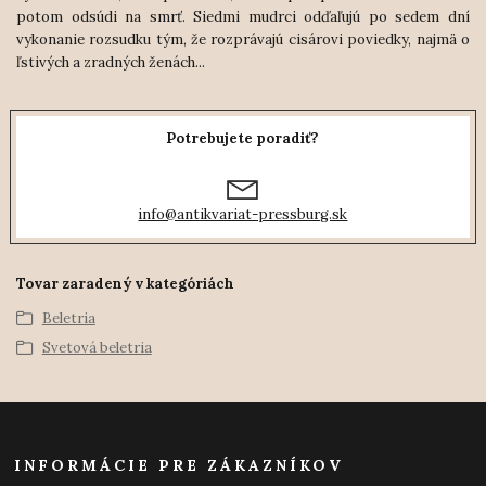
potom odsúdi na smrť. Siedmi mudrci odďaľujú po sedem dní
vykonanie rozsudku tým,
že rozprávajú cisárovi poviedky, najmä o
ľstivých a zradných ženách...
Potrebujete poradiť?
info@antikvariat-pressburg.sk
Tovar zaradený v kategóriách
Beletria
Svetová beletria
INFORMÁCIE PRE ZÁKAZNÍKOV