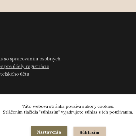
as so spracovaním osobných
v pre účely registrácie
ateľského účtu
Táto webová stránka používa súbory cookies.
Stláčením tlačidla "súhlasím" vyjadrujete súhlas s ich používaním.
© 2024-2026 všetky práva vyhradené
Nastavenia
Súhlasím