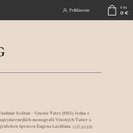
0
ks
Prihlásenie
0 €
Vladimír Koštial - Vysoké Tatry (1955) Jedna z
najvydarenejších monografií Vysokých Tatier s
grafickou úpravou Eugena Lazišťana.
celý popis