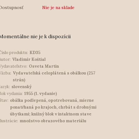
Dostupnosť
Nie je na sklade
Momentálne nie je k dispozícii
Číslo produktu:
KD35
Autor:
Vladimír Koštial
Vydavateľstvo:
Osveta Martin
Väzba:
Vydavateľská celoplátená s obálkou (257
strán)
Jazyk:
slovenský
Rok vydania:
1955 (1. vydanie)
Stav:
obálka podlepená, opotrebovaná, mierne
ponatŕhaná po krajoch, chrbát s drobnými
úbytkami; knižný blok v intaktnom stave
Ilustrácie:
množstvo obrazového materiálu