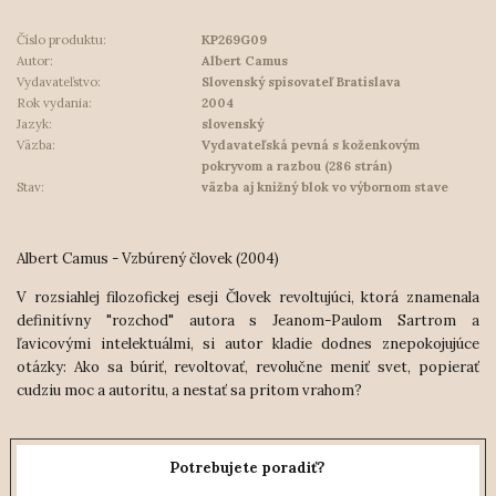
Číslo produktu:
KP269G09
Autor:
Albert Camus
Vydavateľstvo:
Slovenský spisovateľ Bratislava
Rok vydania:
2004
Jazyk:
slovenský
Väzba:
Vydavateľská pevná s koženkovým
pokryvom a razbou (286 strán)
Stav:
väzba aj knižný blok vo výbornom stave
Albert Camus - Vzbúrený človek (2004)
V rozsiahlej filozofickej eseji Človek revoltujúci, ktorá znamenala
definitívny "rozchod" autora s Jeanom-Paulom Sartrom a
ľavicovými intelektuálmi, si autor kladie dodnes znepokojujúce
otázky: Ako sa búriť, revoltovať, revolučne meniť svet, popierať
cudziu moc a autoritu, a nestať sa pritom vrahom?
Potrebujete poradiť?