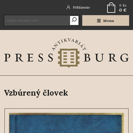
0
ks
Prihlásenie
0 €
Menu
Vzbúrený človek