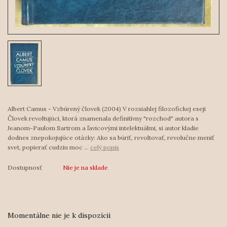
Albert Camus - Vzbúrený človek (2004) V rozsiahlej filozofickej eseji
Človek revoltujúci, ktorá znamenala definitívny "rozchod" autora s
Jeanom-Paulom Sartrom a ľavicovými intelektuálmi, si autor kladie
dodnes znepokojujúce otázky: Ako sa búriť, revoltovať, revolučne meniť
svet, popierať cudziu moc ...
celý popis
Dostupnosť
Nie je na sklade
Momentálne nie je k dispozícii