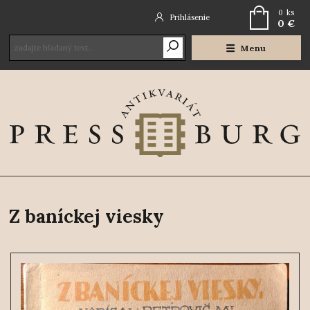
0
ks
Prihlásenie
0 €
Menu
Z baníckej viesky