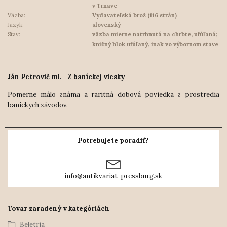
v Trnave
Väzba:
Vydavateľská brož (116 strán)
Jazyk:
slovenský
Stav:
väzba mierne natrhnutá na chrbte, ufúľaná;
knižný blok ufúľaný, inak vo výbornom stave
Ján Petrovič ml. - Z baníckej viesky
Pomerne málo známa a raritná dobová poviedka z prostredia
baníckych závodov.
Potrebujete poradiť?
info@antikvariat-pressburg.sk
Tovar zaradený v kategóriách
Beletria