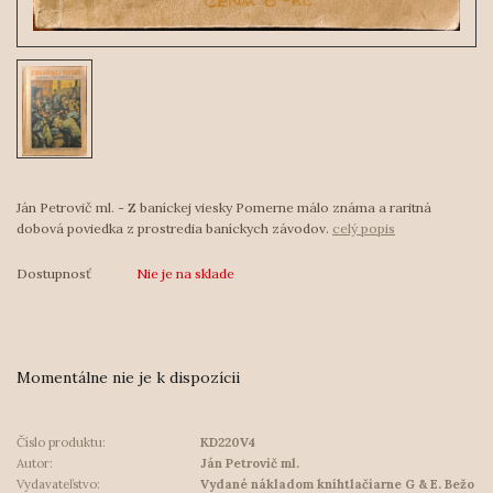
Ján Petrovič ml. - Z baníckej viesky Pomerne málo známa a raritná
dobová poviedka z prostredia baníckych závodov.
celý popis
Dostupnosť
Nie je na sklade
Momentálne nie je k dispozícii
Číslo produktu:
KD220V4
Autor:
Ján Petrovič ml.
Vydavateľstvo:
Vydané nákladom kníhtlačiarne G & E. Bežo