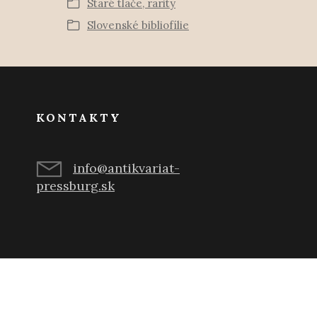
Staré tlače, rarity
Slovenské bibliofílie
KONTAKTY
info@antikvariat-
pressburg.sk