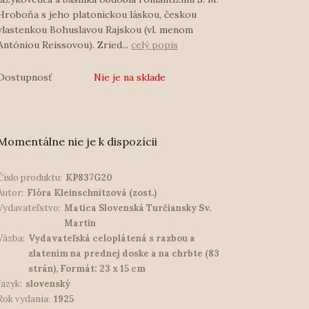
Hroboňa s jeho platonickou láskou, českou
vlastenkou Bohuslavou Rajskou (vl. menom
Antóniou Reissovou). Zried...
celý popis
Dostupnosť
Nie je na sklade
Momentálne nie je k dispozícii
Číslo produktu:
KP837G20
Autor:
Flóra Kleinschnitzová (zost.)
Vydavateľstvo:
Matica Slovenská Turčiansky Sv.
Martin
Väzba:
Vydavateľská celoplátená s razbou a
zlatením na prednej doske a na chrbte (83
strán), Formát: 23 x 15 cm
Jazyk:
slovenský
Rok vydania:
1925