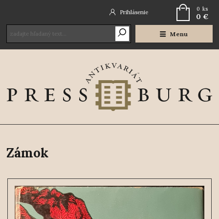
0
ks
Prihlásenie
0 €
Menu
Zámok