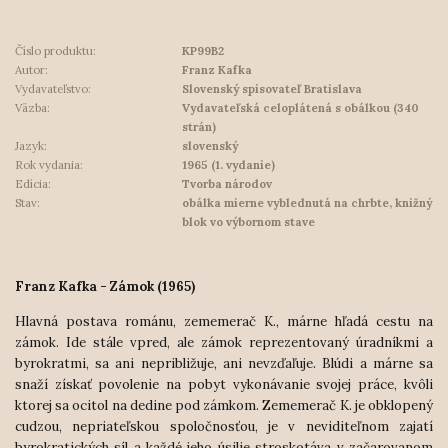
Číslo produktu:
KP99B2
Autor:
Franz Kafka
Vydavateľstvo:
Slovenský spisovateľ Bratislava
Väzba:
Vydavateľská celoplátená s obálkou (340
strán)
Jazyk:
slovenský
Rok vydania:
1965 (1. vydanie)
Edícia:
Tvorba národov
Stav:
obálka mierne vyblednutá na chrbte, knižný
blok vo výbornom stave
Franz Kafka - Zámok (1965)
Hlavná postava románu, zememerač K., márne hľadá cestu na
zámok. Ide stále vpred, ale zámok reprezentovaný úradníkmi a
byrokratmi, sa ani nepribližuje, ani nevzďaľuje. Blúdi a márne sa
snaží získať povolenie na pobyt vykonávanie svojej práce, kvôli
ktorej sa ocitol na dedine pod zámkom. Zememerač K. je obklopený
cudzou, nepriateľskou spoločnosťou, je v neviditeľnom zajatí
byrokratických síl a každé jeho úsilie stroskotáva v začarovanom