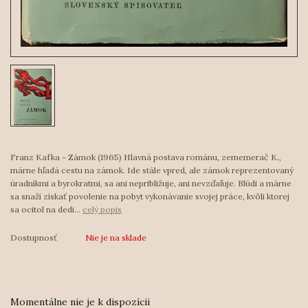
Franz Kafka - Zámok (1965) Hlavná postava románu, zememerač K.,
márne hľadá cestu na zámok. Ide stále vpred, ale zámok reprezentovaný
úradníkmi a byrokratmi, sa ani nepribližuje, ani nevzďaľuje. Blúdi a márne
sa snaží získať povolenie na pobyt vykonávanie svojej práce, kvôli ktorej
sa ocitol na dedi...
celý popis
Dostupnosť
Nie je na sklade
Momentálne nie je k dispozícii