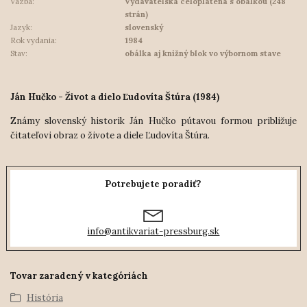
Väzba:
Vydavateľská celoplátená s obálkou (248
strán)
Jazyk:
slovenský
Rok vydania:
1984
Stav:
obálka aj knižný blok vo výbornom stave
Ján Hučko - Život a dielo Ľudovíta Štúra (1984)
Známy slovenský historik Ján Hučko pútavou formou približuje
čitateľovi obraz o živote a diele Ľudovíta Štúra.
Potrebujete poradiť?
info@antikvariat-pressburg.sk
Tovar zaradený v kategóriách
História