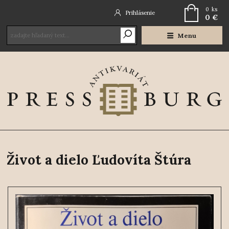
0
ks
Prihlásenie
0 €
Menu
Život a dielo Ľudovíta Štúra