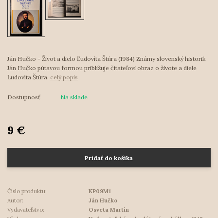
Ján Hučko - Život a dielo Ľudovíta Štúra (1984) Známy slovenský historik
Ján Hučko pútavou formou približuje čitateľovi obraz o živote a diele
Ľudovíta Štúra.
celý popis
Dostupnosť
Na sklade
9 €
Pridať do košíka
Číslo produktu:
KP09M1
Autor:
Ján Hučko
Vydavateľstvo:
Osveta Martin