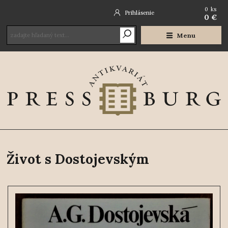
0
ks
Prihlásenie
0 €
Menu
Život s Dostojevským