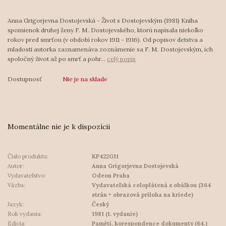
Anna Grigorjevna Dostojevská - Život s Dostojevským (1981) Kniha
spomienok druhej ženy F. M. Dostojevského, ktorú napísala niekoľko
rokov pred smrťou (v období rokov 1911 - 1916). Od popisov detstva a
mladosti autorka zaznamenáva zoznámenie sa F. M. Dostojevským, ich
spoločný život až po smrť a pohr...
celý popis
Dostupnosť
Nie je na sklade
Momentálne nie je k dispozícii
Číslo produktu:
KP422G11
Autor:
Anna Grigorjevna Dostojevská
Vydavateľstvo:
Odeon Praha
Väzba:
Vydavateľská celoplátená s obálkou (364
strán + obrazová príloha na kriede)
Jazyk:
Český
Rok vydania:
1981 (1. vydanie)
Edícia:
Paměti, korespondence dokumenty (64.)