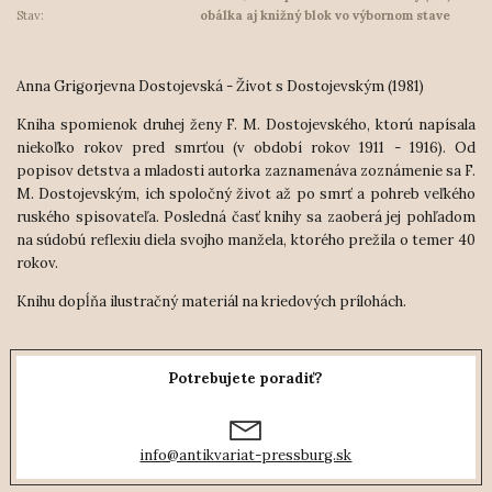
Stav:
obálka aj knižný blok vo výbornom stave
Anna Grigorjevna Dostojevská - Život s Dostojevským (1981)
Kniha spomienok druhej ženy F. M. Dostojevského, ktorú napísala
niekoľko rokov pred smrťou (v období rokov 1911 - 1916). Od
popisov detstva a mladosti autorka zaznamenáva zoznámenie sa F.
M. Dostojevským, ich spoločný život až po smrť a pohreb veľkého
ruského spisovateľa. Posledná časť knihy sa zaoberá jej pohľadom
na súdobú reflexiu diela svojho manžela
, ktorého prežila o temer 40
rokov.
Knihu dopĺňa ilustračný materiál na kriedových prílohách.
Potrebujete poradiť?
info@antikvariat-pressburg.sk