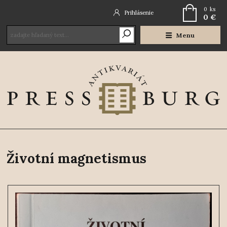
0
ks
Prihlásenie
0 €
Menu
Životní magnetismus