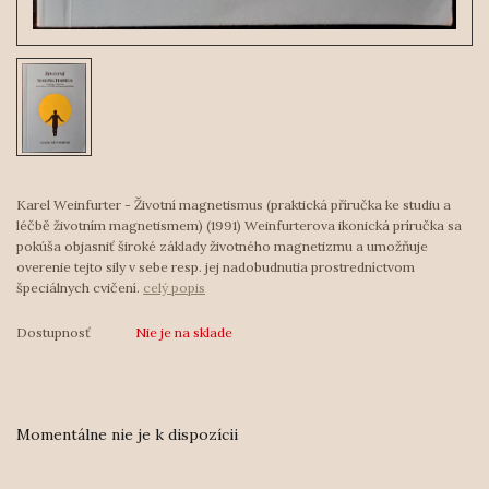
Karel Weinfurter - Životní magnetismus (praktická příručka ke studiu a
léčbě životním magnetismem) (1991) Weinfurterova ikonická príručka sa
pokúša objasniť široké základy životného magnetizmu a umožňuje
overenie tejto sily v sebe resp. jej nadobudnutia prostredníctvom
špeciálnych cvičení.
celý popis
Dostupnosť
Nie je na sklade
Momentálne nie je k dispozícii