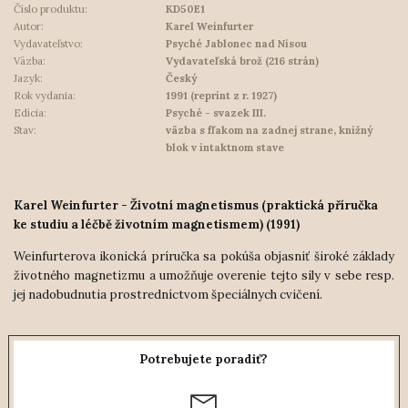
Číslo produktu:
KD50E1
Autor:
Karel Weinfurter
Vydavateľstvo:
Psyché Jablonec nad Nisou
Väzba:
Vydavateľská brož (216 strán)
Jazyk:
Český
Rok vydania:
1991 (reprint z r. 1927)
Edícia:
Psyché - svazek III.
Stav:
väzba s fľakom na zadnej strane, knižný
blok v intaktnom stave
Karel Weinfurter - Životní magnetismus (praktická příručka
ke studiu a léčbě životním magnetismem) (1991)
Weinfurterova ikonická príručka sa pokúša objasniť široké základy
životného magnetizmu a umožňuje overenie tejto sily v sebe resp.
jej nadobudnutia prostredníctvom špeciálnych cvičení.
Potrebujete poradiť?