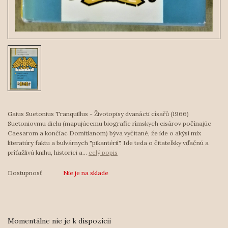
Gaius Suetonius Tranquillus - Životopisy dvanácti císařů (1966)
Suetoniovmu dielu (mapujúcemu biografie rímskych cisárov počínajúc
Caesarom a končiac Domitianom) býva vyčítané, že ide o akýsi mix
literatúry faktu a bulvárnych "pikantérií". Ide teda o čitateľsky vďačnú a
príťažlivú knihu, historici a...
celý popis
Dostupnosť
Nie je na sklade
Momentálne nie je k dispozícii