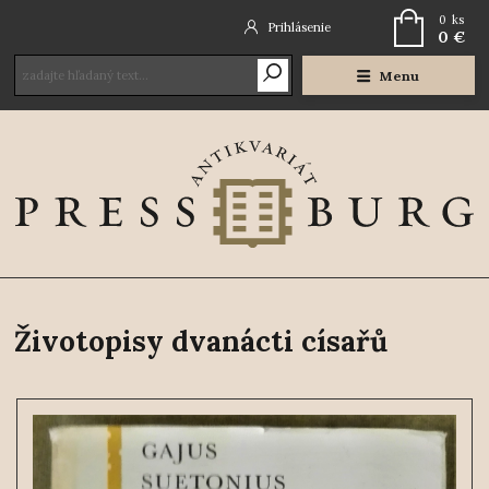
0
ks
Prihlásenie
0 €
Menu
Životopisy dvanácti císařů