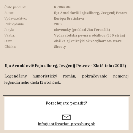
Číslo produktu:
KP186G06
Autor:
Ilja Arnoldovič Fajnzilberg, Jevgenij Petrov
Vydavateľstvo:
Európa Bratislava
Rok vydania:
2002
Jazyk:
slovenský (preklad Ján Ferenčík)
Väzba:
Vydavateľská pevná s obálkou (350 strán)
Stav:
obálka aj knižný blok vo výbornom stave
Obálka:
Shooty
Ilja Arnoldovič Fajnzilberg, Jevgenij Petrov - Zlaté teľa (2002)
Legendárny humoristický román, pokračovanie nemenej
legendárneho diela 12 stoličiek.
Potrebujete poradiť?
info@antikvariat-pressburg.sk