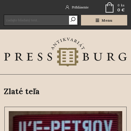
0
ks
Prihlásenie
0 €
Menu
Zlaté teľa