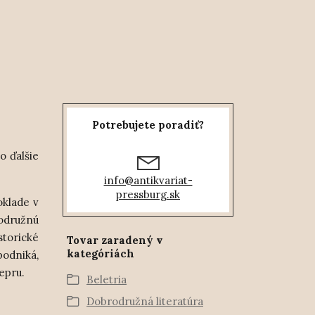
Potrebujete poradiť?
o ďalšie
info@antikvariat-
pressburg.sk
oklade v
rodružnú
torické
Tovar zaradený v
kategóriách
podniká,
epru.
Beletria
Dobrodružná literatúra