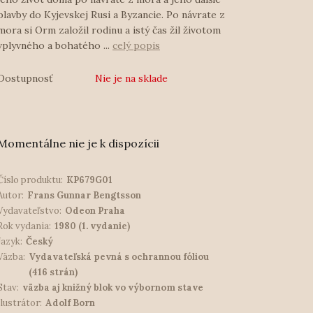
plavby do Kyjevskej Rusi a Byzancie. Po návrate z
mora si Orm založil rodinu a istý čas žil životom
vplyvného a bohatého ...
celý popis
Dostupnosť
Nie je na sklade
Momentálne nie je k dispozícii
Číslo produktu:
KP679G01
Autor:
Frans Gunnar Bengtsson
Vydavateľstvo:
Odeon Praha
Rok vydania:
1980 (1. vydanie)
Jazyk:
Český
Väzba:
Vydavateľská pevná s ochrannou fóliou
(416 strán)
Stav:
väzba aj knižný blok vo výbornom stave
Ilustrátor:
Adolf Born