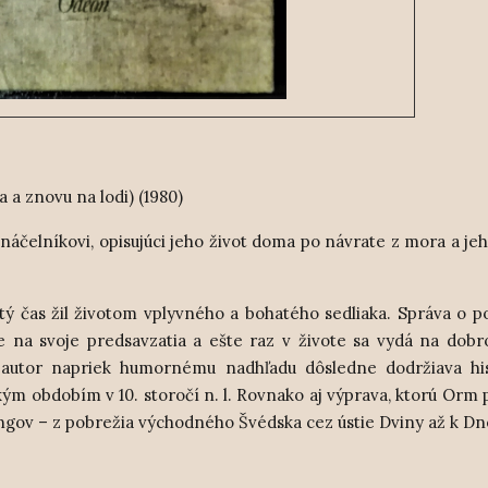
a znovu na lodi) (1980)
čelníkovi, opisujúci jeho život doma po návrate z mora a jeh
tý čas žil životom vplyvného a bohatého sedliaka. Správa o p
 na svoje predsavzatia a ešte raz v živote sa vydá na dob
 autor napriek humornému nadhľadu dôsledne dodržiava his
m obdobím v 10. storočí n. l. Rovnako aj výprava, ktorú Orm 
kingov – z pobrežia východného Švédska cez ústie Dviny až k Dn