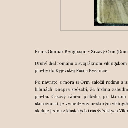
Frans Gunnar Bengtsson - Zrzavý Orm (Doma 
Druhý diel románu o svojráznom vikingskom ná
plavby do Kyjevskej Rusi a Byzancie.
Po návrate z mora si Orm založil rodinu a is
hlbinách Dnepra spôsobí, že hrdina zabudne
plavbu. Časový rámec príbehu, pri ktorom
skutočnosti, je vymedzený neskorým vikingský
sleduje jednu z klasických trás švédskych Vi