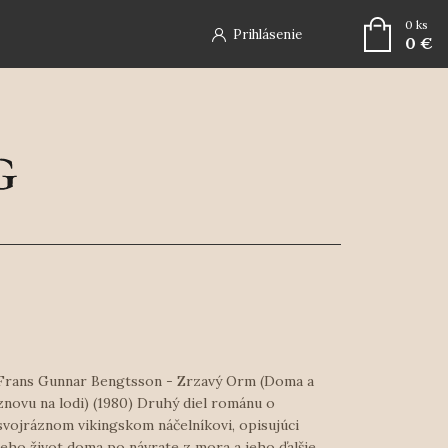
0
ks
Prihlásenie
0 €
Frans Gunnar Bengtsson - Zrzavý Orm (Doma a
znovu na lodi) (1980) Druhý diel románu o
svojráznom vikingskom náčelníkovi, opisujúci
jeho život doma po návrate z mora a jeho ďalšie