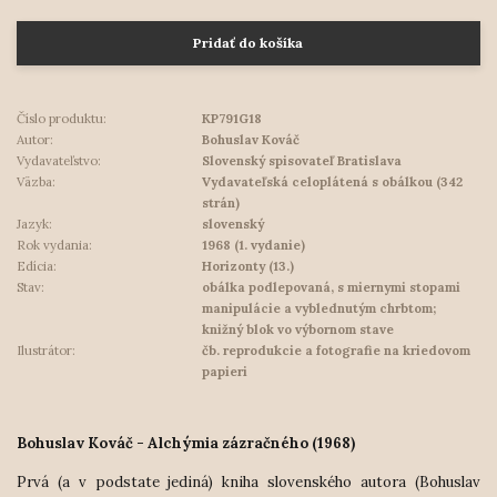
Pridať do košíka
Číslo produktu:
KP791G18
Autor:
Bohuslav Kováč
Vydavateľstvo:
Slovenský spisovateľ Bratislava
Väzba:
Vydavateľská celoplátená s obálkou (342
strán)
Jazyk:
slovenský
Rok vydania:
1968 (1. vydanie)
Edícia:
Horizonty (13.)
Stav:
obálka podlepovaná, s miernymi stopami
manipulácie a vyblednutým chrbtom;
knižný blok vo výbornom stave
Ilustrátor:
čb. reprodukcie a fotografie na kriedovom
papieri
Bohuslav Kováč - Alchýmia zázračného (1968)
Prvá (a v podstate jediná) kniha slovenského autora (Bohuslav