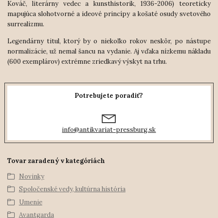
Kováč, literárny vedec a kunsthistorik, 1936-2006) teoreticky
mapujúca slohotvorné a ideové princípy a košaté osudy svetového
surrealizmu.
Legendárny titul, ktorý by o niekoľko rokov neskôr, po nástupe
normalizácie, už nemal šancu na vydanie. Aj vďaka nízkemu nákladu
(600 exemplárov) extrémne zriedkavý výskyt na trhu.
Potrebujete poradiť?
info@antikvariat-pressburg.sk
Tovar zaradený v kategóriách
Novinky
Spoločenské vedy, kultúrna história
Umenie
Avantgarda