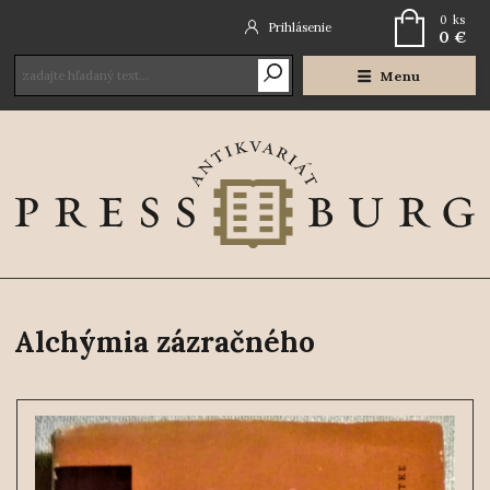
0
ks
Prihlásenie
0 €
Menu
Alchýmia zázračného