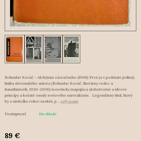
Bohuslav Kováč - Alchýmia zázračného (1968) Prvá (a v podstate jediná)
kniha slovenského autora (Bohuslav Kováč, literárny vedec a
kunsthistorik, 1936-2006) teoreticky mapujúca slohotvorné a ideové
princípy a košaté osudy svetového surrealizmu. Legendárny titul, ktorý
by o niekoľko rokov neskôr, p...
celý popis
Dostupnosť
Na sklade
89 €