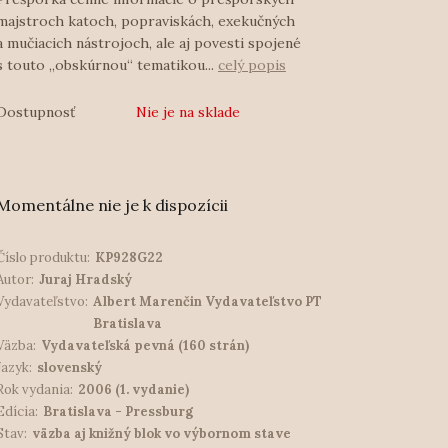
majstroch katoch, popraviskách, exekučných
a mučiacich nástrojoch, ale aj povesti spojené
s touto „obskúrnou“ tematikou...
celý popis
Dostupnosť
Nie je na sklade
Momentálne nie je k dispozícii
Číslo produktu:
KP928G22
Autor:
Juraj Hradský
Vydavateľstvo:
Albert Marenčin Vydavateľstvo PT
Bratislava
Väzba:
Vydavateľská pevná (160 strán)
Jazyk:
slovenský
Rok vydania:
2006 (1. vydanie)
Edícia:
Bratislava - Pressburg
Stav:
väzba aj knižný blok vo výbornom stave