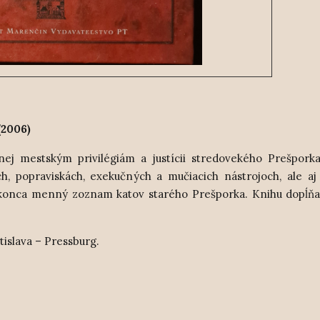
(2006)
nej mestským privilégiám a justícii stredovekého Prešpork
, popraviskách, exekučných a mučiacich nástrojoch, ale aj
okonca menný zoznam katov starého Prešporka. Knihu dopĺňa
tislava – Pressburg.