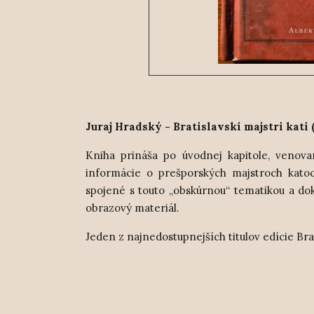
Juraj Hradský - Bratislavskí majstri kati 
Kniha prináša po úvodnej kapitole, venova
informácie o prešporských majstroch katoch
spojené s touto „obskúrnou“ tematikou a d
obrazový materiál.
Jeden z najnedostupnejších titulov edície Bra