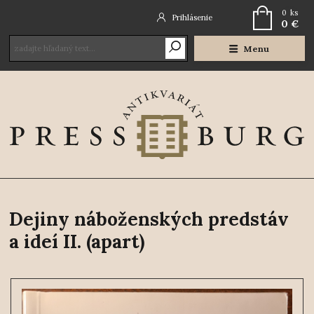
0
ks
Prihlásenie
0 €
Menu
Dejiny náboženských predstáv
a ideí II. (apart)