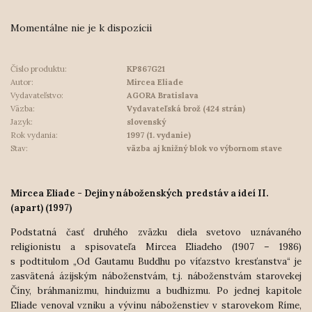
Momentálne nie je k dispozícii
Číslo produktu:
KP867G21
Autor:
Mircea Eliade
Vydavateľstvo:
AGORA Bratislava
Väzba:
Vydavateľská brož (424 strán)
Jazyk:
slovenský
Rok vydania:
1997 (1. vydanie)
Stav:
väzba aj knižný blok vo výbornom stave
Mircea Eliade - Dejiny náboženských predstáv a ideí II.
(apart) (1997)
Podstatná časť druhého zväzku diela svetovo uznávaného
religionistu a spisovateľa Mircea Eliadeho (1907 – 1986)
s podtitulom „Od Gautamu Buddhu po víťazstvo kresťanstva“ je
zasvätená ázijským náboženstvám, t.j. náboženstvám starovekej
Číny, bráhmanizmu, hinduizmu a budhizmu. Po jednej kapitole
Eliade venoval vzniku a vývinu náboženstiev v starovekom Ríme,