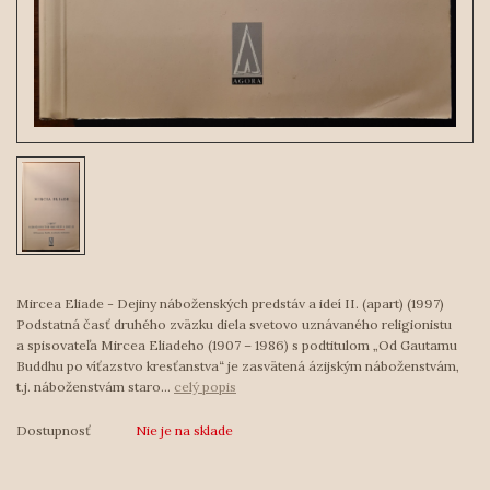
Mircea Eliade - Dejiny náboženských predstáv a ideí II. (apart) (1997)
Podstatná časť druhého zväzku diela svetovo uznávaného religionistu
a spisovateľa Mircea Eliadeho (1907 – 1986) s podtitulom „Od Gautamu
Buddhu po víťazstvo kresťanstva“ je zasvätená ázijským náboženstvám,
t.j. náboženstvám staro...
celý popis
Dostupnosť
Nie je na sklade