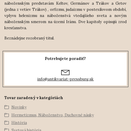
náboženským predstavám Keltov, Germánov a Trákov a Getov
(jedna z vetiev Trákov) , orfizmu, judaizmu v postexilovom období,
vplyvu helenizmu na náboženstvá vtedajšieho sveta a novým
náboženským smerom na území Iránu. Dve kapitoly opisujú zrod
kresťanstva.
Beznádejne rozobraný titul.
Potrebujete poradiť?
info@antikvariat-pressburg.sk
Tovar zaradený v kategóriách
Novinky
Hermetizmus, Náboženstvo, Duchovné náuky
História
Svetová história