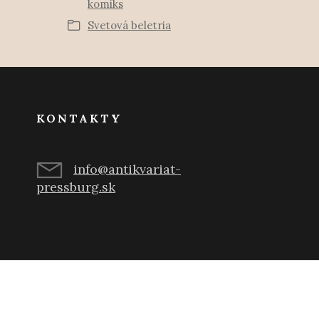
komiks
Svetová beletria
KONTAKTY
info@antikvariat-
pressburg.sk