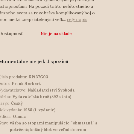
schopnosťami. Na pozadí tohto neľútostného a
drsného sveta sa rozohráva komplikovaný boj o
moc medzi znepriatelenými veľk...
celý popis
Dostupnosť
Nie je na sklade
Momentálne nie je k dispozícii
Číslo produktu:
KP137G03
Autor:
Frank Herbert
Vydavateľstvo:
Nakladatelství Svoboda
Väzba:
Vydavateľská brož (592 strán)
Jazyk:
Český
Rok vydania:
1988 (1. vydanie)
Edícia:
Omnia
Stav:
väzba so stopami manipulácie, "ohmataná" a
pokrčená; knižný blok vo veľmi dobrom