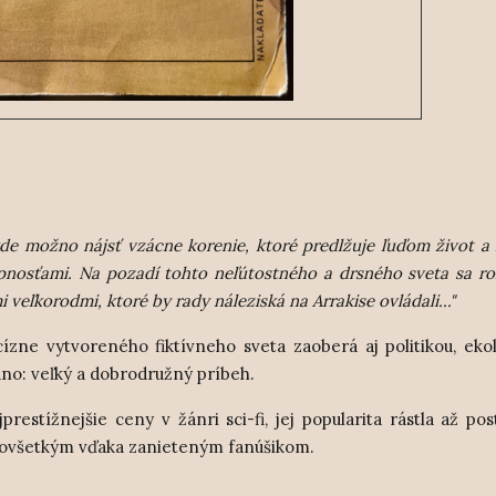
kde možno nájsť vzácne korenie, ktoré predlžuje ľuďom život a
nosťami. Na pozadí tohto neľútostného a drsného sveta sa r
eľkorodmi, ktoré by rady náleziská na Arrakise ovládali..."
ecízne vytvoreného fiktívneho sveta zaoberá aj politikou, eko
dno: veľký a dobrodružný príbeh.
estížnejšie ceny v žánri sci-fi, jej popularita rástla až po
dovšetkým vďaka zanieteným fanúšikom.