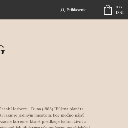
0
ks
Prihlásenie
0 €
Frank Herbert - Duna (1988) "Púštna planéta
Arrakis je jediným miestom, kde možno nájsť
vzácne korenie, ktoré predlžuje ľuďom život a
zároveň ich obdarúva výnimočnými psychickými