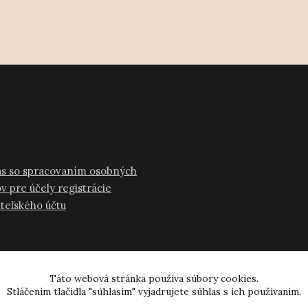
as so spracovaním osobných
v pre účely registrácie
ateľského účtu
Táto webová stránka používa súbory cookies.
Stláčením tlačidla "súhlasím" vyjadrujete súhlas s ich používaním.