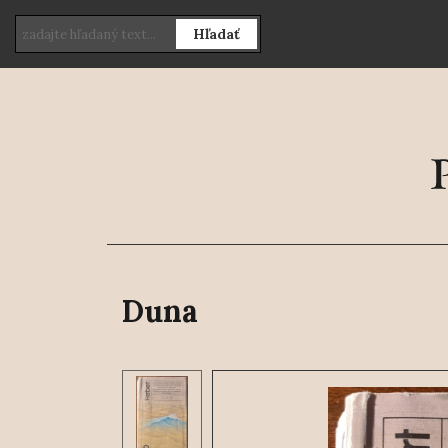
Hľadať
Duna