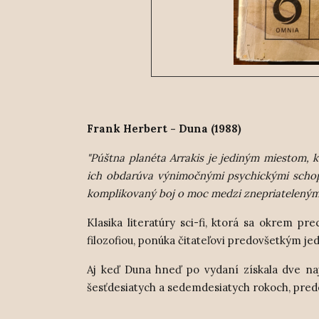
Frank Herbert - Duna (1988)
"Púštna planéta Arrakis je jediným miestom, 
ich obdarúva výnimočnými psychickými schop
komplikovaný boj o moc medzi znepriatelenými v
Klasika literatúry sci-fi, ktorá sa okrem pr
filozofiou, ponúka čitateľovi predovšetkým je
Aj keď Duna hneď po vydaní získala dve najpr
šesťdesiatych a sedemdesiatych rokoch, pre