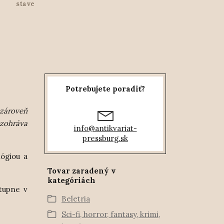
stave
Potrebujete poradiť?
 zároveň
ozohráva
info@antikvariat-
pressburg.sk
lógiou a
Tovar zaradený v
kategóriách
stupne v
Beletria
Sci-fi, horror, fantasy, krimi,