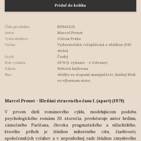
Pridať do košíka
Číslo produktu:
KP863G21
Autor:
Marcel Proust
Vydavateľstvo:
Odeon Praha
Väzba:
Vydavateľská celoplátená s obálkou (392
strán)
Jazyk:
Český
Rok vydania:
1979 (1. vydanie - v Odeone)
Edícia:
Světová knihovna
Stav:
obálka so stopami manipulácie, knižný blok
vo výbornom stave
Marcel Proust - Hledání ztraceného času I. (apart) (1979)
V prvom dieli románového cyklu, modelujúcom podobu
psychologického románu 20. storočia, predstavuje autor hrdinu,
zámožného Parížana, človeka pragmatického a ušľachtilého,
ktorého príbeh je štúdiou
milostného citu, žiarlivosti,
spoločenských vzťahov a v neposlednej rade štúdiou zmyslového