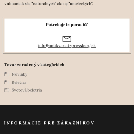
vnímania krás "naturálnych" ako aj "umeleckých".
Potrebujete poradiť?
info@antikvariat-pressburg.sk
Tovar zaradený v kategóriách
Novinky
Beletria
Svetová beletria
INFORMÁCIE PRE ZÁKAZNÍKOV