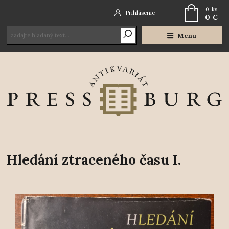
0
ks
Prihlásenie
0 €
Menu
Hledání ztraceného času I.