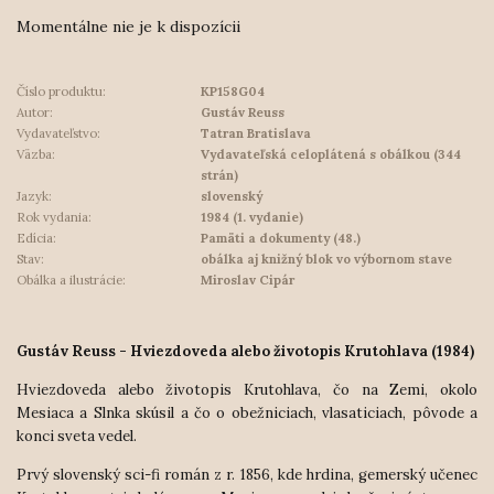
Momentálne nie je k dispozícii
Číslo produktu:
KP158G04
Autor:
Gustáv Reuss
Vydavateľstvo:
Tatran Bratislava
Väzba:
Vydavateľská celoplátená s obálkou (344
strán)
Jazyk:
slovenský
Rok vydania:
1984 (1. vydanie)
Edícia:
Pamäti a dokumenty (48.)
Stav:
obálka aj knižný blok vo výbornom stave
Obálka a ilustrácie:
Miroslav Cipár
Gustáv Reuss - Hviezdoveda alebo životopis Krutohlava (1984)
Hviezdoveda alebo životopis Krutohlava, čo na Zemi, okolo
Mesiaca a Slnka skúsil a čo o obežniciach, vlasaticiach, pôvode a
konci sveta vedel.
Prvý slovenský sci-fi román z r. 1856, kde hrdina, gemerský učenec