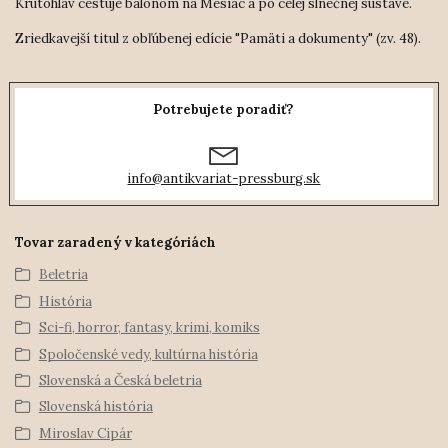
Krutohlav cestuje balónom na Mesiac a po celej slnečnej sústave.
Zriedkavejší titul z obľúbenej edície "Pamäti a dokumenty" (zv. 48).
Potrebujete poradiť?
info@antikvariat-pressburg.sk
Tovar zaradený v kategóriách
Beletria
História
Sci-fi, horror, fantasy, krimi, komiks
Spoločenské vedy, kultúrna história
Slovenská a Česká beletria
Slovenská história
Miroslav Cipár