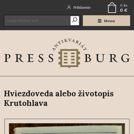
0
ks
Prihlásenie
0 €
Menu
Hviezdoveda alebo životopis
Krutohlava