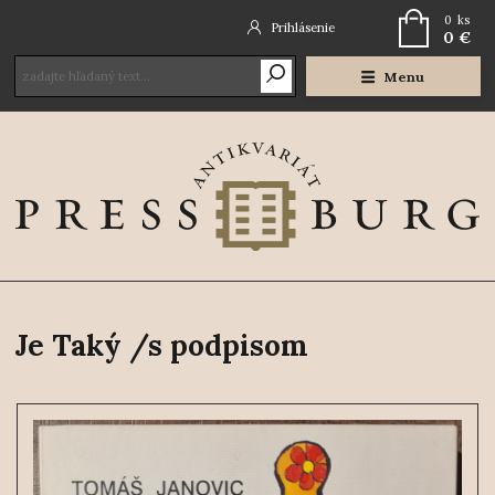
0
ks
Prihlásenie
0 €
Menu
Je Taký /s podpisom