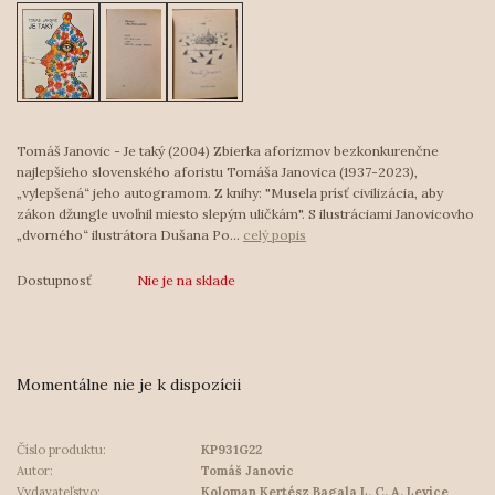
Tomáš Janovic - Je taký (2004) Zbierka aforizmov bezkonkurenčne
najlepšieho slovenského aforistu Tomáša Janovica (1937-2023),
„vylepšená“ jeho autogramom. Z knihy: "Musela prísť civilizácia, aby
zákon džungle uvoľnil miesto slepým uličkám". S ilustráciami Janovicovho
„dvorného“ ilustrátora Dušana Po...
celý popis
Dostupnosť
Nie je na sklade
Momentálne nie je k dispozícii
Číslo produktu:
KP931G22
Autor:
Tomáš Janovic
Vydavateľstvo:
Koloman Kertész Bagala L. C. A. Levice