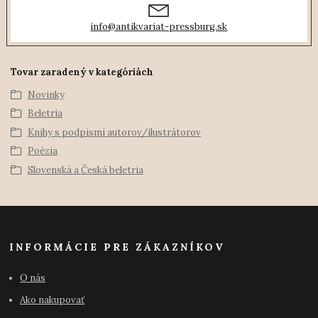
info@antikvariat-pressburg.sk
Tovar zaradený v kategóriách
Novinky
Beletria
Knihy s podpismi autorov/ilustrátorov
Poézia
Slovenská a Česká beletria
INFORMÁCIE PRE ZÁKAZNÍKOV
O nás
Ako nakupovať