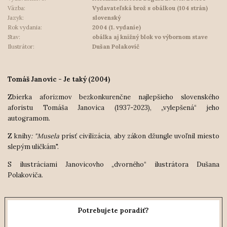
Väzba:
Vydavateľská brož s obálkou (104 strán)
Jazyk:
slovenský
Rok vydania:
2004 (1. vydanie)
Stav:
obálka aj knižný blok vo výbornom stave
Ilustrátor:
Dušan Polakovič
Tomáš Janovic - Je taký (2004)
Zbierka aforizmov bezkonkurenčne najlepšieho slovenského
aforistu Tomáša Janovica (1937-2023), „vylepšená“ jeho
autogramom.
Z knihy
: "Musela
prísť civilizácia, aby zákon džungle uvoľnil miesto
slepým uličkám".
S ilustráciami Janovicovho „dvorného“ ilustrátora Dušana
Polakoviča.
Potrebujete poradiť?