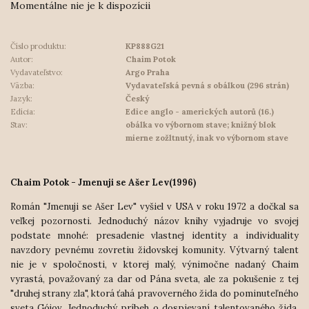
Momentálne nie je k dispozícii
Číslo produktu:
KP888G21
Autor:
Chaim Potok
Vydavateľstvo:
Argo Praha
Väzba:
Vydavateľská pevná s obálkou (296 strán)
Jazyk:
Český
Edícia:
Edice anglo - amerických autorů (16.)
Stav:
obálka vo výbornom stave; knižný blok
mierne zožltnutý, inak vo výbornom stave
Chaim Potok - Jmenuji se Ašer Lev
(1996)
Román "Jmenuji se Ašer Lev" vyšiel v USA v roku 1972 a dočkal sa
veľkej pozornosti. Jednoduchý názov knihy vyjadruje vo svojej
podstate mnohé: presadenie vlastnej identity a individuality
navzdory pevnému zovretiu židovskej komunity. Výtvarný talent
nie je v spoločnosti, v ktorej malý, výnimočne nadaný Chaim
vyrastá, považovaný za dar od Pána sveta, ale za pokušenie z tej
"druhej strany zla", ktorá ťahá pravoverného žida do pominuteľného
sveta Gójov. Jednoduchý príbeh o dospievaní talentovaného žida,