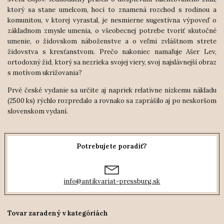
ktorý sa stane umelcom, hoci to znamená rozchod s rodinou a
komunitou, v ktorej vyrastal, je nesmierne sugestívna výpoveď o
základnom zmysle umenia, o všeobecnej potrebe tvoriť skutočné
umenie, o židovskom náboženstve a o veľmi zvláštnom strete
židovstva s kresťanstvom. Prečo nakoniec namaľuje Ašer Lev,
ortodoxný žid, ktorý sa nezrieka svojej viery, svoj najslávnejší obraz
s motívom ukrižovania?
Prvé české vydanie sa určite aj napriek relatívne nízkemu nákladu
(2500 ks) rýchlo rozpredalo a rovnako sa zaprášilo aj po neskoršom
slovenskom vydaní.
Potrebujete poradiť?
info@antikvariat-pressburg.sk
Tovar zaradený v kategóriách