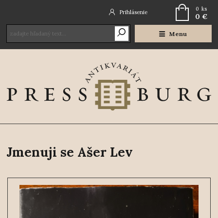
0
ks
Prihlásenie
0 €
Menu
Jmenuji se Ašer Lev