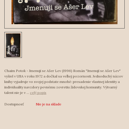
Chaim Potok - Jmenuji se Ašer Lev (1996) Román "Jmenuji se Ašer Lev"
vyšiel v USA v roku 1972 a dočkal sa veľkej pozornosti. Jednoduchý názov
knihy vyjadruje vo svojej podstate mnohé: presadenie vlastnej identity a
individuality navzdory pevnému zovretiu židovskej komunity. Výtvarný
talent nie je v ...
celý popis
Dostupnosť
Nie je na sklade