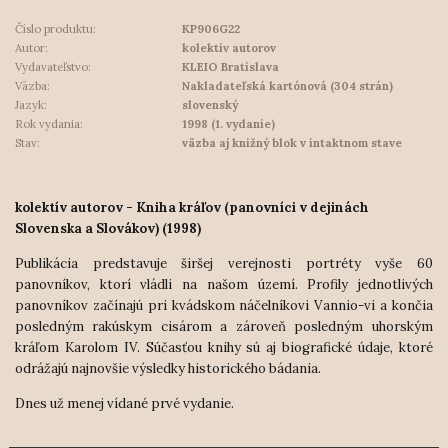
Číslo produktu:
KP906G22
Autor:
kolektív autorov
Vydavateľstvo:
KLEIO Bratislava
Väzba:
Nakladateľská kartónová (304 strán)
Jazyk:
slovenský
Rok vydania:
1998 (1. vydanie)
Stav:
väzba aj knižný blok v intaktnom stave
kolektív autorov - Kniha kráľov (panovníci v dejinách
Slovenska a Slovákov) (1998)
Publikácia predstavuje širšej verejnosti portréty vyše 60
panovníkov, ktorí vládli na našom území. Profily jednotlivých
panovníkov začínajú pri kvádskom náčelníkovi Vannio-vi a končia
posledným rakúskym cisárom a zároveň posledným uhorským
kráľom Karolom IV. Súčasťou knihy sú aj biografické údaje, ktoré
odrážajú najnovšie výsledky hi
storického bádania.
Dnes už menej vídané prvé vydanie.