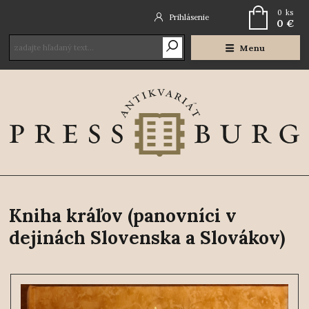
0
ks
Prihlásenie
0 €
Menu
Kniha kráľov (panovníci v
dejinách Slovenska a Slovákov)