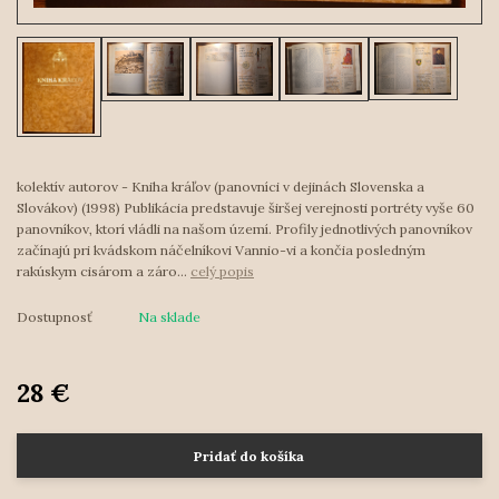
kolektív autorov - Kniha kráľov (panovníci v dejinách Slovenska a
Slovákov) (1998) Publikácia predstavuje širšej verejnosti portréty vyše 60
panovníkov, ktorí vládli na našom území. Profily jednotlivých panovníkov
začínajú pri kvádskom náčelníkovi Vannio-vi a končia posledným
rakúskym cisárom a záro...
celý popis
Dostupnosť
Na sklade
28 €
Pridať do košíka