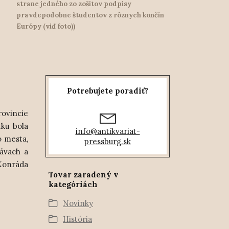
strane jedného zo zošitov podpisy
pravdepodobne študentov z rôznych končín
Európy (viď foto))
Potrebujete poradiť?
rovincie
tku bola
info@antikvariat-
o mesta,
pressburg.sk
rávach a
Konráda
Tovar zaradený v
kategóriách
Novinky
História