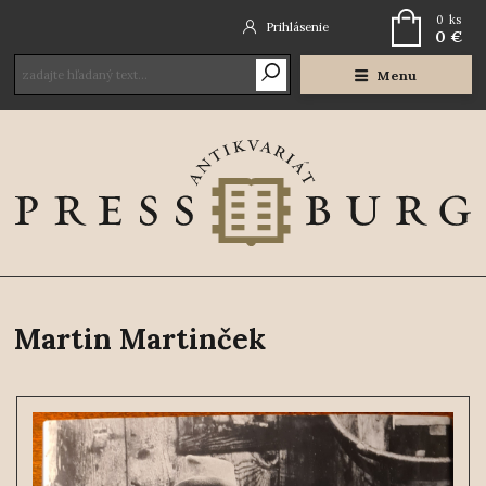
0
ks
Prihlásenie
0 €
Menu
Martin Martinček