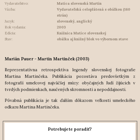
Vydavateľstvo:
Matica slovenská Martin
Väzba:
Vydavateľská celoplátená s obálkou (160
strán)
Jazyk:
slovenský, anglický
Rok vydania:
2003
Edícia:
Knižnica Matice slovenskej
Stav:
obálka aj knižný blok vo výbornom stave
Marián Pauer - Martin Martinček (2003)
Reprezentatívna retrospektíva legendy slovenskej fotografie
Martina Martinčeka. Publikácia pozostáva predovšetkým z
fotografií umelcovej najväčšej múzy: obyčajných ľudí žijúcich v
tvrdých podmienkach, naučených skromnosti a nepoddajnosti.
Pôvabná publikácia je tak ďalším dôkazom veľkosti umeleckého
odkazu Martina Martinčeka.
Potrebujete poradiť?