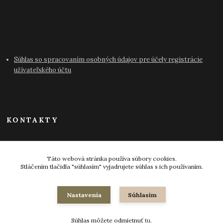
Súhlas so spracovaním osobných údajov pre účely registrácie
užívateľského účtu
KONTAKTY
info@antikvariat-pressburg.sk
Táto webová stránka používa súbory cookies.
Stláčením tlačidla "súhlasím" vyjadrujete súhlas s ich používaním.
Nastavenia
Súhlasím
© 2024-2026 všetky práva vyhradené
Súhlas môžete odmietnuť
tu
.