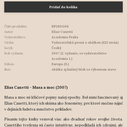
Pridať do košíka
Číslo produktu:
KP260G06
Autor:
Elias Canetti
Vydavateľstvo:
Academia Praha
Väzba:
Vydavateľská pevná s obálkou (622 strán)
Jazyk:
Český
Rok vydania:
2007 (2. vydanie, vo vydavateľstve
Academia 1.)
Edícia:
Europa (9.)
Stav:
obálka aj knižný blok vo výbornom stave
Elias Canetti - Masa a moc (2007)
Masa a moc sú kľúčové pojmy našej epochy. Bol nimi fascinovaný aj
Elias Canetti, ktorý ich skúma ako fenomény, pre ktoré možno nájsť
v dejinách ľudstva množstvo príkladov.
Písaniu tejto knihy venoval viac ako dvadsať rokov svojho života.
Canettiho tvrdenia sú často intuitívne, nepodkladá ich zdrojmi, ale