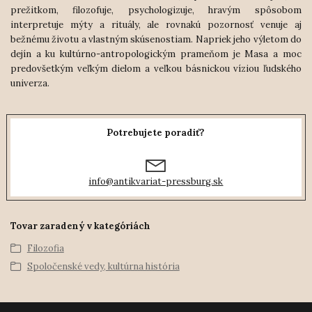
prežitkom, filozofuje, psychologizuje, hravým spôsobom
interpretuje mýty a rituály, ale rovnakú pozornosť venuje aj
bežnému životu a vlastným skúsenostiam. Napriek jeho výletom do
dejín a ku kultúrno-antropologickým prameňom je Masa a moc
predovšetkým veľkým dielom a veľkou básnickou víziou ľudského
univerza.
Potrebujete poradiť?
info@antikvariat-pressburg.sk
Tovar zaradený v kategóriách
Filozofia
Spoločenské vedy, kultúrna história