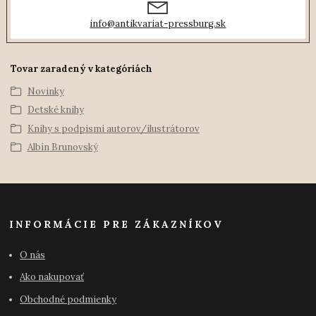
info@antikvariat-pressburg.sk
Tovar zaradený v kategóriách
Novinky
Detské knihy
Knihy s podpismi autorov/ilustrátorov
Albín Brunovský
INFORMÁCIE PRE ZÁKAZNÍKOV
O nás
Ako nakupovať
Obchodné podmienky