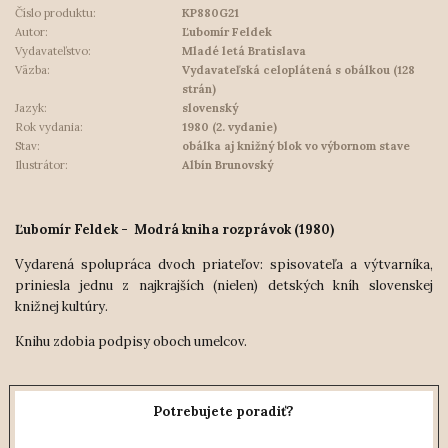
Číslo produktu:
KP880G21
Autor:
Ľubomír Feldek
Vydavateľstvo:
Mladé letá Bratislava
Väzba:
Vydavateľská celoplátená s obálkou (128
strán)
Jazyk:
slovenský
Rok vydania:
1980 (2. vydanie)
Stav:
obálka aj knižný blok vo výbornom stave
Ilustrátor:
Albín Brunovský
Ľubomír Feldek - Modrá kniha rozprávok (1980)
Vydarená spolupráca dvoch priateľov: spisovateľa a výtvarníka,
priniesla jednu z najkrajších (nielen) detských kníh slovenskej
knižnej kultúry.
Knihu zdobia podpisy oboch umelcov.
Potrebujete poradiť?