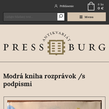
0
ks
Prihlásenie
0 €
Menu
Modrá kniha rozprávok /s
podpismi