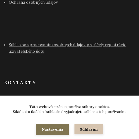
Ochrana osobných údajov
Súhlas so spracovaním osobných údajov pre účely registrácie
užívateľského účtu
KONTAKTY
info@antikvariat-pressburg.sk
Táto webová stránka používa súbory cookies.
Stláčením tlačidla "súhlasím" vyjadrujete súhlas s ich používaním.
Nastavenia
Súhlasím
© 2024-2026 všetky práva vyhradené