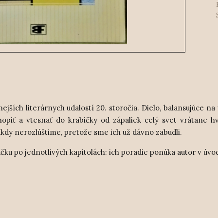
ích literárnych udalostí 20. storočia. Dielo, balansujúce na
hopiť a vtesnať do krabičky od zápaliek celý svet vrátane h
ikdy nerozlúštime, pretože sme ich už dávno zabudli.
ku po jednotlivých kapitolách: ich poradie ponúka autor v úvo