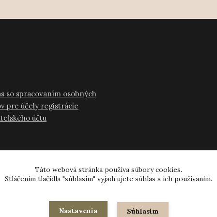
as so spracovaním osobných
v pre účely registrácie
ateľského účtu
Táto webová stránka používa súbory cookies.
Stláčením tlačidla "súhlasím" vyjadrujete súhlas s ich používaním.
© 2024-2026 všetky práva vyhradené
Nastavenia
Súhlasím