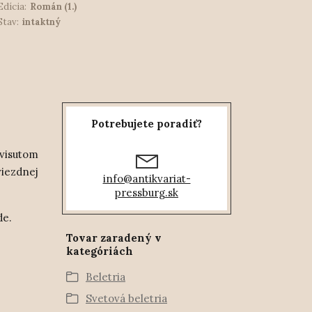
Edícia:
Román (1.)
Stav:
intaktný
Potrebujete poradiť?
 visutom
viezdnej
info@antikvariat-
pressburg.sk
de.
Tovar zaradený v
kategóriách
Beletria
Svetová beletria