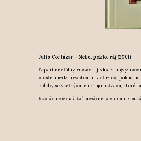
Julio Cortázar - Nebe, peklo, ráj (2001)
Experimentálny román - jedna z najvýznamnejš
moste medzi realitou a fantáziou, pokus uc
oblohy so všetkými jeho tajomstvami, ktoré n
Román možno čítať lineárne, alebo na preskáč