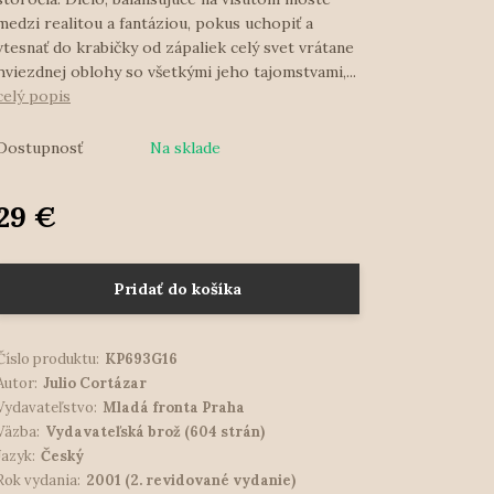
medzi realitou a fantáziou, pokus uchopiť a
vtesnať do krabičky od zápaliek celý svet vrátane
hviezdnej oblohy so všetkými jeho tajomstvami,...
celý popis
Dostupnosť
Na sklade
29 €
Pridať do košíka
Číslo produktu:
KP693G16
Autor:
Julio Cortázar
Vydavateľstvo:
Mladá fronta Praha
Väzba:
Vydavateľská brož (604 strán)
Jazyk:
Český
Rok vydania:
2001 (2. revidované vydanie)