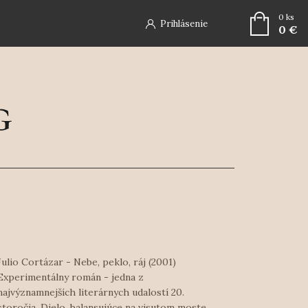
0
ks
Prihlásenie
0 €
Julio Cortázar - Nebe, peklo, ráj (2001)
Experimentálny román - jedna z
najvýznamnejších literárnych udalostí 20.
storočia. Dielo, balansujúce na visutom moste