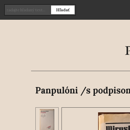
Hľadať
Panpulóni /s podpiso