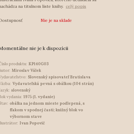
nachádza na titulnom liste knihy.
celý popis
Dostupnosť
Nie je na sklade
Momentálne nie je k dispozícii
Číslo produktu:
KP140G03
Autor:
Miroslav Válek
Vydavateľstvo:
Slovenský spisovateľ Bratislava
Väzba:
Vydavateľská pevná s obálkou (104 strán)
Jazyk:
slovenský
Rok vydania:
1975 (1. vydanie)
Stav:
obálka na jednom mieste podlepená, s
fľakom v spodnej časti; knižný blok vo
výbornom stave
Ilustrátor:
Ivan Popovič