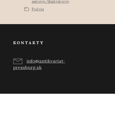
autorov/ilustrátorov
Poézia
KONTAKTY
info@antikvariat-
pressburg.sk