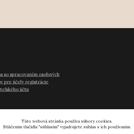
as so spracovaním osobných
v pre účely registrácie
ateľského účtu
Táto webová stránka používa súbory cookies.
Stláčením tlačidla "súhlasím" vyjadrujete súhlas s ich používaním.