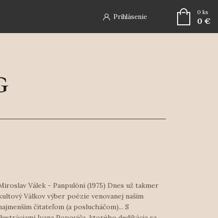
0
ks
Prihlásenie
0 €
Miroslav Válek - Panpulóni (1975) Dnes už takmer
kultový Válkov výber poézie venovanej našim
najmenším čitateľom (a poslucháčom)... S
ilustráciami Ivana Popoviča, ktorého dedikácia sa