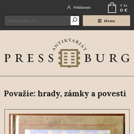
0
ks
Prihlásenie
0 €
Menu
Považie: hrady, zámky a povesti