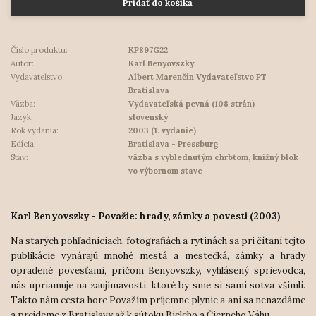
Pridať do košíka
Číslo produktu:
KP897G22
Autor:
Karl Benyovszky
Vydavateľstvo:
Albert Marenčin Vydavateľstvo PT
Bratislava
Väzba:
Vydavateľská pevná (108 strán)
Jazyk:
slovenský
Rok vydania:
2003 (1. vydanie)
Edícia:
Bratislava - Pressburg
Stav:
väzba s vyblednutým chrbtom, knižný blok
vo výbornom stave
Karl Benyovszky - Považie: hrady, zámky a povesti (2003)
Na starých pohľadniciach, fotografiách a rytinách sa pri čítaní tejto
publikácie vynárajú mnohé mestá a mestečká, zámky a hrady
opradené povesťami, pričom Benyovszky, vyhlásený sprievodca,
nás upriamuje na zaujímavosti, ktoré by sme si sami sotva všimli.
Takto nám cesta hore Považím príjemne plynie a ani sa nenazdáme
a prejdeme z Bratislavy až k sútoku Bieleho a Čierneho Váhu.