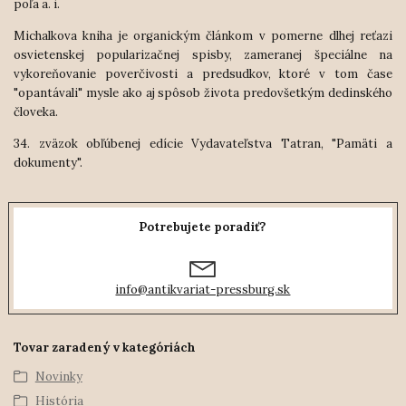
poľa a. i.
Michalkova kniha je organickým článkom v pomerne dlhej reťazi
osvietenskej popularizačnej spisby, zameranej špeciálne na
vykoreňovanie poverčivosti a predsudkov, ktoré v tom čase
"opantávali" mysle ako aj spôsob života predovšetkým dedinského
človeka.
34. zväzok obľúbenej edície Vydavateľstva Tatran, "Pamäti a
dokumenty".
Potrebujete poradiť?
info@antikvariat-pressburg.sk
Tovar zaradený v kategóriách
Novinky
História