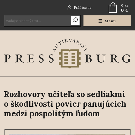
0
ks
Prihlásenie
0 €
Menu
Rozhovory učiteľa so sedliakmi
o škodlivosti povier panujúcich
medzi pospolitým ľudom