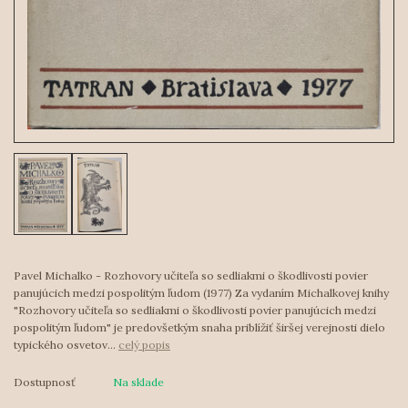
Pavel Michalko - Rozhovory učiteľa so sedliakmi o škodlivosti povier
panujúcich medzi pospolitým ľudom (1977) Za vydaním Michalkovej knihy
"Rozhovory učiteľa so sedliakmi o škodlivosti povier panujúcich medzi
pospolitým ľudom" je predovšetkým snaha priblížiť širšej verejnosti dielo
typického osvetov...
celý popis
Dostupnosť
Na sklade