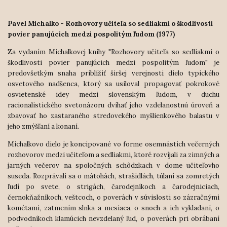
Pavel Michalko - Rozhovory učiteľa so sedliakmi o škodlivosti
povier panujúcich medzi pospolitým ľudom (1977)
Za vydaním Michalkovej knihy "Rozhovory učiteľa so sedliakmi o
škodlivosti povier panujúcich medzi pospolitým ľudom" je
predovšetkým snaha priblížiť širšej verejnosti dielo typického
osvetového nadšenca, ktorý sa usiloval propagovať pokrokové
osvietenské idey medzi slovenským ľudom, v duchu
racionalistického svetonázoru dvíhať jeho vzdelanostnú úroveň a
zbavovať ho zastaraného stredovekého myšlienkového balastu v
jeho zmýšľaní a konaní.
Michalkovo dielo je koncipované vo forme osemnástich večerných
rozhovorov medzi učiteľom a sedliakmi, ktoré rozvíjali za zimných a
jarných večerov na spoločných schôdzkach v dome učiteľovho
suseda. Rozprávali sa o mátohách, strašidlách, túlaní sa zomretých
ľudí po svete, o strigách, čarodejníkoch a čarodejniciach,
černokňažníkoch, veštcoch, o poverách v súvislosti so zázračnými
kométami, zatmením slnka a mesiaca, o snoch a ich vykladaní, o
podvodníkoch klamúcich nevzdelaný ľud, o poverách pri obrábaní