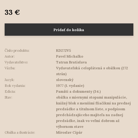
33 €
Pridať do košíka
Číslo produktu:
KD272V5
Autor:
Pavel Michalko
Vydavateľstvo:
Tatran Bratislava
Väzba:
Vydavateľská celoplátená s obálkou (272
strán)
Jazyk:
slovenský
Rok vydania:
1977 (1. vydanie)
Edícia:
Pamäti a dokumenty (34.)
Stav:
obálka s miernymi stopami manipulácie,
knižný blok s menšími fliačikmi na prednej
predsádke a titulnom liste, s podpisom
predchádzajúceho majiteľa na zadnej
predsádke, inak vo veľmi dobrom až
výbornom stave
Obálka a ilustrácie:
Miroslav Cipár