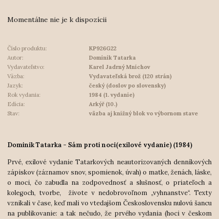
Momentálne nie je k dispozícii
Číslo produktu:
KP926G22
Autor:
Dominik Tatarka
Vydavateľstvo:
Karel Jadrný Mníchov
Väzba:
Vydavateľská brož (120 strán)
Jazyk:
český (doslov po slovensky)
Rok vydania:
1984 (1. vydanie)
Edícia:
Arkýř (10.)
Stav:
väzba aj knižný blok vo výbornom stave
Dominik Tatarka - Sám proti noci
(exilové vydanie) (1984)
Prvé, exilové vydanie Tatarkových neautorizovaných denníkových
zápiskov (záznamov snov, spomienok, úvah) o matke, ženách, láske,
o moci, čo zabudla na zodpovednosť a slušnosť, o priateľoch a
kolegoch, tvorbe, živote v nedobrovoľnom „vyhnanstve“. Texty
vznikali v čase, keď mali vo vtedajšom Československu nulovú šancu
na publikovanie: a tak nečudo, že prvého vydania (hoci v českom