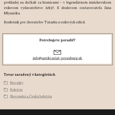
preklade) sa dočkali za hranicami – v legendárnom mníchovskom
exilovom vydavateľstve Arkýř. S doslovom zostavovateľa Jána
Mlynárika.
Bonbónik pre zberateľov Tatarku a exilových edícií.
Potrebujete poradiť?
info@antikvariat-pressburg.sk
Tovar zaradený v kategóriách
Novinky
Beletria
Slovenská a Česká beletria