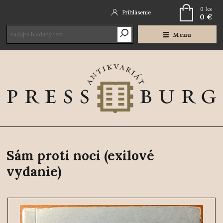
0
ks
Prihlásenie
0 €
Menu
Sám proti noci (exilové
vydanie)