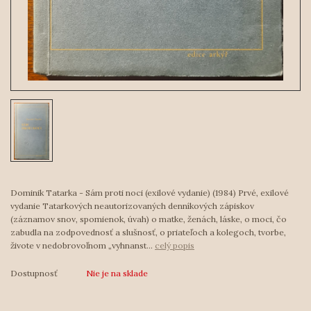
Dominik Tatarka - Sám proti noci (exilové vydanie) (1984) Prvé, exilové
vydanie Tatarkových neautorizovaných denníkových zápiskov
(záznamov snov, spomienok, úvah) o matke, ženách, láske, o moci, čo
zabudla na zodpovednosť a slušnosť, o priateľoch a kolegoch, tvorbe,
živote v nedobrovoľnom „vyhnanst...
celý popis
Dostupnosť
Nie je na sklade