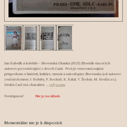
Jan Kabelík a kolektív - Slovenská čítanka (1925) Zborník viacerých
autorov pozostávajúci z dvoch častí. Prvá je venovaná najmä
príspevkom o histórii, kultúre, umení a národopise Slovenska (od autorov
zvučných mien: J. Holuby, P. Socháň, K. Kálal, V. Šrobár, M. Hodža a i.).
Druhá časť má charakter ...
celý popis
Dostupnosť
Nie je na sklade
Momentálne nie je k dispozícii