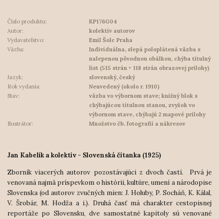
Číslo produktu:
KP176G04
Autor:
kolektív autorov
Vydavateľstvo:
Emil Šolc Praha
Väzba:
Individuálna, slepá poloplátená väzba s
nalepenou pôvodnou obálkou, chýba titulný
list (515 strán + 118 strán obrazovej prílohy)
Jazyk:
slovenský, český
Rok vydania:
Neuvedený (okolo r. 1910)
Stav:
väzba vo výbornom stave; knižný blok s
chýbajúcou titulnou stanou, zvyšok vo
výbornom stave, chýbajú 2 mapové prílohy
Ilustrátor:
Množstvo čb. fotografií a nákresov
Jan Kabelík a kolektív - Slovenská čítanka (1925)
Zborník viacerých autorov pozostávajúci z dvoch častí. Prvá je
venovaná najmä príspevkom o histórii, kultúre, umení a národopise
Slovenska (od autorov zvučných mien:
J. Holuby, P. Socháň, K. Kálal,
V. Šrobár, M. Hodža a i.).
Druhá časť má charakter cestopisnej
reportáže po Slovensku, dve samostatné kapitoly sú venované