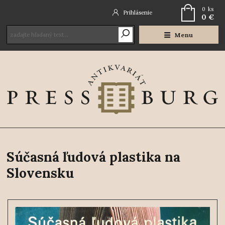
0
ks
Prihlásenie
0 €
Menu
Súčasná ľudová plastika na
Slovensku