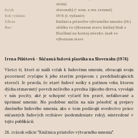
strán)
Jazyk:
slovenský (+ nem. a rus. resumé)
Rok vydania:
1976 (1. vydanie)
Edícia:
Knižnica priateľov výtvarného umenia (26.)
Stav:
obálka vo výbornom stave; knižný blok s
fliačikmi na hornej oriezke, inak vo
výbornom stave
Irena Pišútová - Súčasná ľudová plastika na Slovensku (1976)
Všetci tí, ktorí si našli vzťah k ľudovému umeniu, obracajú svoju
pozornosť zvyčajne k jeho starým prejavom z predchádzajúcich
storočí. Je pravda, že staré ľudové sošky s patinou veku, ktorou
dýcha stmavnutý povrch neživého a predsa žijúceho dreva, vyvolajú
v nás pocity, aké je schopné vyčariť len pravé, nefalšované a
úprimné umenie. No podobne môžu na nás pôsobiť aj prejavy
dnešného ľudového umenia, ako o tom podávajú svedectvo práce
súčasných ľudových rezbárov (sedemdesiate roky), sústredené v
tejto publikácií.
26. zväzok edície "Knižnica priateľov výtvarného umenia".