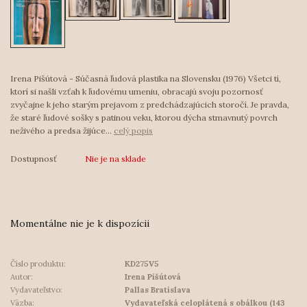
Irena Pišútová - Súčasná ľudová plastika na Slovensku (1976) Všetci tí,
ktorí si našli vzťah k ľudovému umeniu, obracajú svoju pozornosť
zvyčajne k jeho starým prejavom z predchádzajúcich storočí. Je pravda,
že staré ľudové sošky s patinou veku, ktorou dýcha stmavnutý povrch
neživého a predsa žijúce...
celý popis
Dostupnosť
Nie je na sklade
Momentálne nie je k dispozícii
Číslo produktu:
KD275V5
Autor:
Irena Pišútová
Vydavateľstvo:
Pallas Bratislava
Väzba:
Vydavateľská celoplátená s obálkou (143