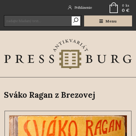
0
ks
Prihlásenie
0 €
Menu
Sváko Ragan z Brezovej