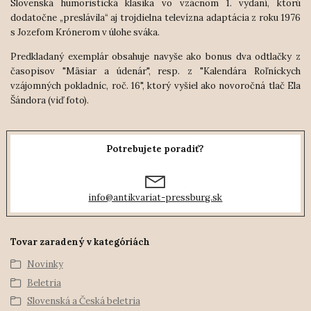
Slovenská humoristická klasika vo vzácnom 1. vydaní, ktorú
dodatočne „preslávila“ aj trojdielna televízna adaptácia z roku 1976
s Jozefom Krónerom v úlohe sváka.
Predkladaný exemplár obsahuje navyše ako bonus dva odtlačky z
časopisov "Mäsiar a údenár", resp. z "Kalendára Roľníckych
vzájomných pokladníc, roč. 16", ktorý vyšiel ako novoročná tlač Ela
Šándora (viď foto).
Potrebujete poradiť?
info@antikvariat-pressburg.sk
Tovar zaradený v kategóriách
Novinky
Beletria
Slovenská a Česká beletria