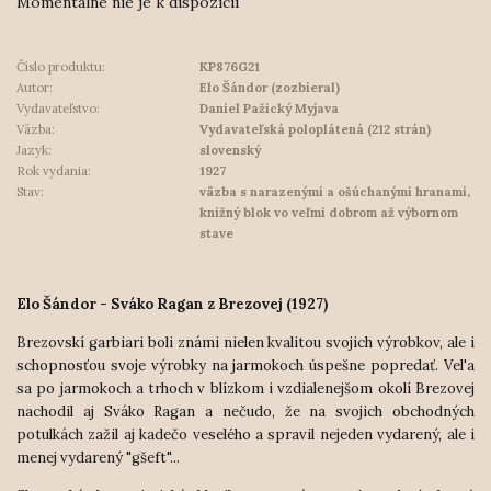
Momentálne nie je k dispozícii
Číslo produktu:
KP876G21
Autor:
Elo Šándor (zozbieral)
Vydavateľstvo:
Daniel Pažický Myjava
Väzba:
Vydavateľská poloplátená (212 strán)
Jazyk:
slovenský
Rok vydania:
1927
Stav:
väzba s narazenými a ošúchanými hranami,
knižný blok vo veľmi dobrom až výbornom
stave
Elo Šándor - Sváko Ragan z Brezovej (1927)
Brezovskí garbiari boli známi nielen kvalitou svojich výrobkov, ale i
schopnosťou svoje výrobky na jarmokoch úspešne popredať. Vel'a
sa po jarmokoch a trhoch v blízkom i vzdialenejšom okolí Brezovej
nachodil aj Sváko Ragan a nečudo, že na svojich obchodných
potulkách zažil aj kadečo veselého a spravil nejeden vydarený, ale i
menej vydarený "gšeft"...