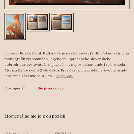
Ľubomír Bosák, Patrik Kýška - To je náš Beňovský (2016) Pokus o stručnú
monografiu významného, legendami opradeného slovenského
dobrodruha, cestovateľa, objaviteľa a v neposlednom rade i spisovateľa –
Mórica Beňovského (1746-1786). Prvá časť knihy približuje životné osudy
a rodinné zázemie M.B., kto...
celý popis
Dostupnosť
Nie je na sklade
Momentálne nie je k dispozícii
Číslo produktu:
KP873G21