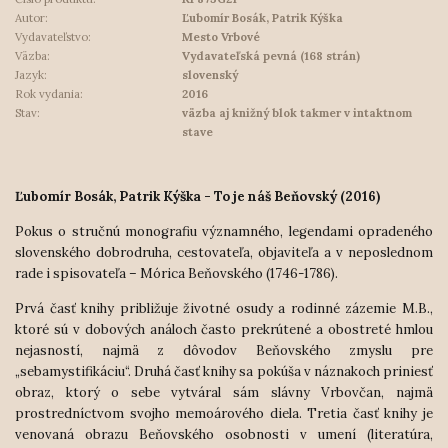
Autor:
Ľubomír Bosák, Patrik Kýška
Vydavateľstvo:
Mesto Vrbové
Väzba:
Vydavateľská pevná (168 strán)
Jazyk:
slovenský
Rok vydania:
2016
Stav:
väzba aj knižný blok takmer v intaktnom
stave
Ľubomír Bosák, Patrik Kýška - To je náš Beňovský (2016)
Pokus o stručnú monografiu významného, legendami opradeného
slovenského dobrodruha, cestovateľa, objaviteľa a v neposlednom
rade i spisovateľa – Mórica Beňovského (1746-1786).
Prvá časť knihy približuje životné osudy a rodinné zázemie M.B.,
ktoré sú v dobových análoch často prekrútené a obostreté hmlou
nejasností, najmä z dôvodov Beňovského zmyslu pre
„sebamystifikáciu“. Druhá časť knihy sa pokúša v náznakoch priniesť
obraz, ktorý o sebe vytváral sám slávny Vrbovčan, najmä
prostredníctvom svojho memoárového diela. Tretia časť knihy je
venovaná obrazu Beňovského osobnosti v umení (literatúra,