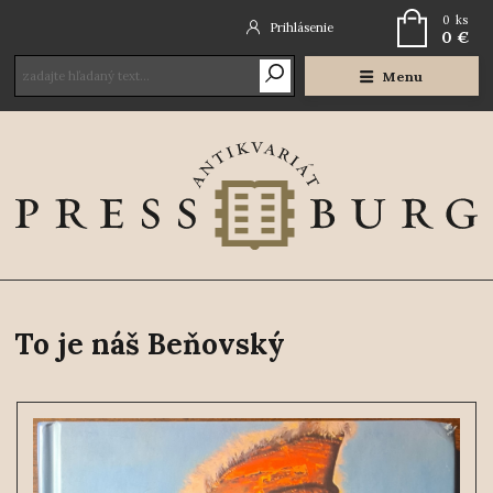
0
ks
Prihlásenie
0 €
Menu
To je náš Beňovský