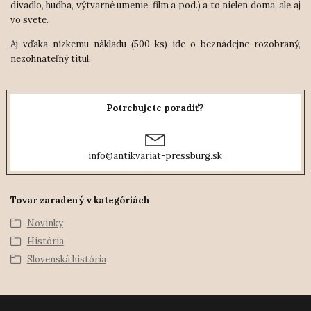
divadlo, hudba, výtvarné umenie, film a pod.) a to nielen doma, ale aj
vo svete.
Aj vďaka nízkemu nákladu (500 ks) ide o beznádejne rozobraný,
nezohnateľný titul.
Potrebujete poradiť?
info@antikvariat-pressburg.sk
Tovar zaradený v kategóriách
Novinky
História
Slovenská história