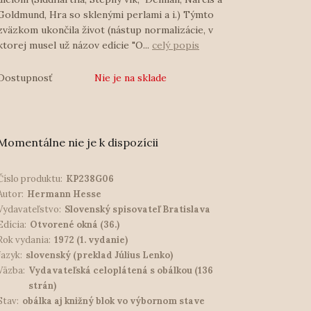
Goldmund, Hra so sklenými perlami a i.) Týmto
zväzkom ukončila život (nástup normalizácie, v
ktorej musel už názov edície "O...
celý popis
Dostupnosť
Nie je na sklade
Momentálne nie je k dispozícii
Číslo produktu:
KP238G06
Autor:
Hermann Hesse
Vydavateľstvo:
Slovenský spisovateľ Bratislava
Edícia:
Otvorené okná (36.)
Rok vydania:
1972 (1. vydanie)
Jazyk:
slovenský (preklad Július Lenko)
Väzba:
Vydavateľská celoplátená s obálkou (136
strán)
Stav:
obálka aj knižný blok vo výbornom stave