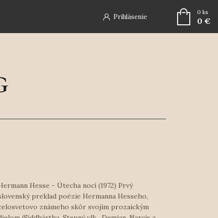
0
ks
Prihlásenie
0 €
Hermann Hesse - Útecha nocí (1972) Prvý
slovenský preklad poézie Hermanna Hesseho,
celosvetovo známeho skôr svojím prozaickým
dielom (Siddhártha, Stepný vlk, Demian, Narcis a