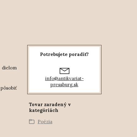
Potrebujete poradiť?
 dielom
info@antikvariat-
pressburg.sk
pôsobiť
Tovar zaradený v
kategóriách
Poézia