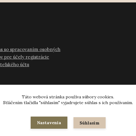
as so spracovaním osobných
v pre účely registrácie
ateľského účtu
Táto webová stránka používa súbory cookies.
Stláčením tlačidla "súhlasím" vyjadrujete súhlas s ich používaním.
© 2024-2026 všetky práva vyhradené
Nastavenia
Súhlasím
Vytvorené na
Eshop-rychlo.sk