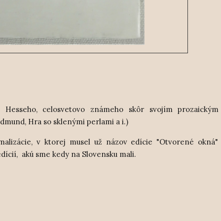
 Hesseho, celosvetovo známeho skôr svojím prozaickým
dmund, Hra so sklenými perlami a i.)
alizácie, v ktorej musel už názov edície "Otvorené okná" 
edícií, akú sme kedy na Slovensku mali.