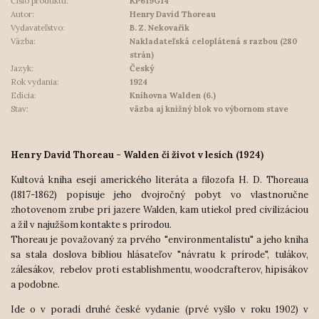
Číslo produktu:
KP619G14
Autor:
Henry David Thoreau
Vydavateľstvo:
B. Z. Nekovařík
Väzba:
Nakladateľská celoplátená s razbou (280
strán)
Jazyk:
Český
Rok vydania:
1924
Edícia:
Knihovna Walden (6.)
Stav:
väzba aj knižný blok vo výbornom stave
Henry David Thoreau - Walden či život v lesích (1924)
Kultová kniha esejí amerického literáta a filozofa H. D. Thoreaua
(1817-1862) popisuje jeho dvojročný pobyt vo vlastnoručne
zhotovenom zrube pri jazere Walden, kam utiekol pred civilizáciou
a žil v najužšom kontakte s prírodou.
Thoreau je považovaný za prvého "environmentalistu" a jeho kniha
sa stala doslova bibliou hlásateľov "návratu k prírode", tulákov,
zálesákov, rebelov proti establishmentu, woodcrafterov, hipisákov
a podobne.
Ide o v poradí druhé české vydanie (prvé vyšlo v roku 1902) v