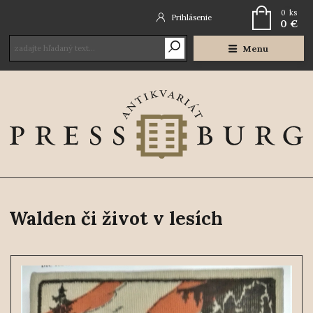
0
ks
Prihlásenie
0 €
Menu
Walden či život v lesích