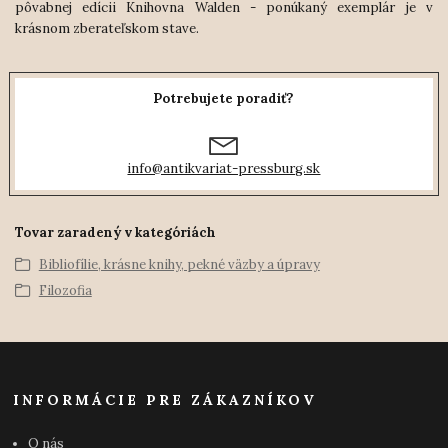
pôvabnej edícii Knihovna Walden - ponúkaný exemplár je v
krásnom zberateľskom stave.
Potrebujete poradiť?
info@antikvariat-pressburg.sk
Tovar zaradený v kategóriách
Bibliofílie, krásne knihy, pekné väzby a úpravy
Filozofia
INFORMÁCIE PRE ZÁKAZNÍKOV
O nás