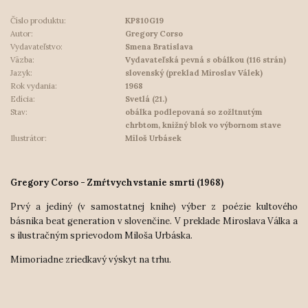
Číslo produktu:
KP810G19
Autor:
Gregory Corso
Vydavateľstvo:
Smena Bratislava
Väzba:
Vydavateľská pevná s obálkou (116 strán)
Jazyk:
slovenský (preklad Miroslav Válek)
Rok vydania:
1968
Edícia:
Svetlá (21.)
Stav:
obálka podlepovaná so zožltnutým
chrbtom, knižný blok vo výbornom stave
Ilustrátor:
Miloš Urbásek
Gregory Corso - Zmŕtvychvstanie smrti (1968)
Prvý a jediný (v samostatnej knihe) výber z poézie kultového
básnika beat generation v slovenčine. V preklade Miroslava Válka a
s ilustračným sprievodom Miloša Urbáska.
Mimoriadne zriedkavý výskyt na trhu.