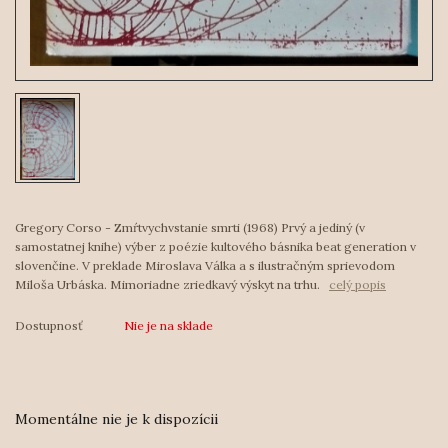
Gregory Corso - Zmŕtvychvstanie smrti (1968) Prvý a jediný (v
samostatnej knihe) výber z poézie kultového básnika beat generation v
slovenčine. V preklade Miroslava Válka a s ilustračným sprievodom
Miloša Urbáska. Mimoriadne zriedkavý výskyt na trhu.
celý popis
Dostupnosť
Nie je na sklade
Momentálne nie je k dispozícii