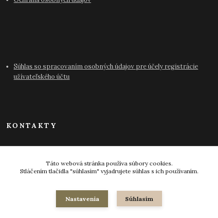
Súhlas so spracovaním osobných údajov pre účely registrácie
užívateľského účtu
KONTAKTY
info@antikvariat-pressburg.sk
Táto webová stránka používa súbory cookies.
Stláčením tlačidla "súhlasím" vyjadrujete súhlas s ich používaním.
Nastavenia
Súhlasím
© 2024-2026 všetky práva vyhradené