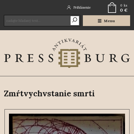
0
ks
Prihlásenie
0 €
Menu
Zmŕtvychvstanie smrti